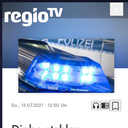
menu
bookmark_border
headphones
chrome_reader_mode
Do., 15.07.2021
• 12:00 Uhr