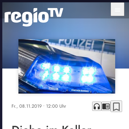
menu
bookmark_border
headphones
chrome_reader_mode
Fr., 08.11.2019
• 12:00 Uhr