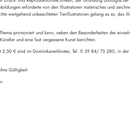
uer Druck- und Reproduktionstechniken, der Gründung zoologischer
bildungen erforderte von den Illustratoren malerisches und zeich
ichte weitgehend unbeachteten Tierillustratoren gelang es so, das ill
Thema promoviert und kann, neben den Besonderheiten der einzelne
ünstler und eine fast vergessene Kunst berichten.
t 2,50 € sind im Dominikanerkloster, Tel. 0 39 84/ 75 280, in der
ihre Gültigkeit.
au