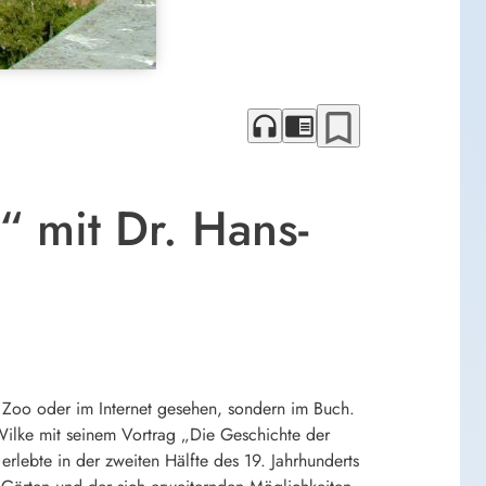
bookmark_border
headphones
chrome_reader_mode
“ mit Dr. Hans-
m Zoo oder im Internet gesehen, sondern im Buch.
Wilke mit seinem Vortrag „Die Geschichte der
d erlebte in der zweiten Hälfte des 19. Jahrhunderts