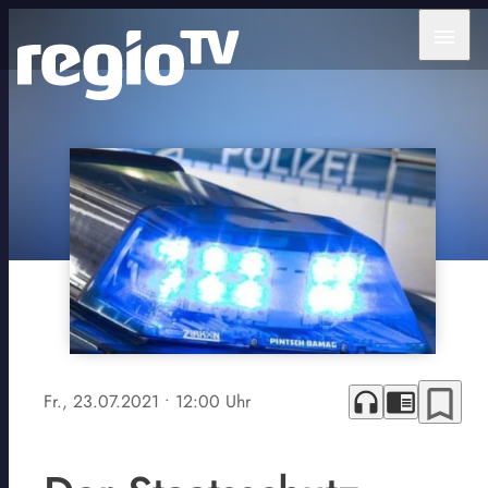
menu
bookmark_border
headphones
chrome_reader_mode
Fr., 23.07.2021
• 12:00 Uhr