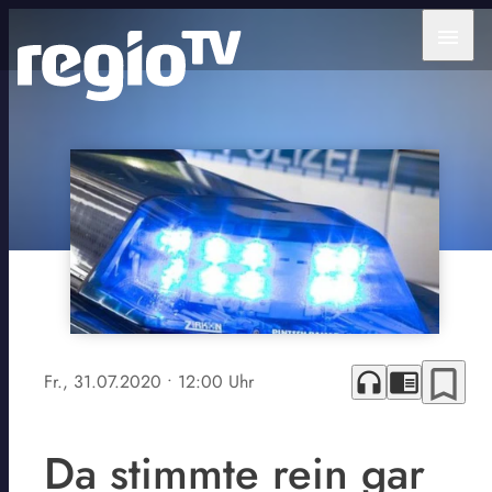
menu
bookmark_border
headphones
chrome_reader_mode
Fr., 31.07.2020
• 12:00 Uhr
Da stimmte rein gar