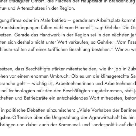
rliner Stadtgüter GmbH, die Flächen der Hauptstadt in Brandenburg
ur- und Artenschutzes in der Region.
nigungsfirma oder im Malerbetrieb – gerade am Arbeitsplatz kommt
rbeitsbedingungen fallen nicht vom Himmel“, sagt Gehrke. Die Gew
setzen. Gerade das Handwerk in der Region sei in den nächsten Jah
ten sich deshalb nicht unter Wert verkaufen, so Gehrke. „Vom Fas
hleute sollten auf einer tariflichen Bezahlung bestehen.“ Wer zu w
setzen, dass Beschäftigte stärker mitentscheiden, wie ihr Job in Zuk
tehen vor einem enormen Umbruch. Ob es um die klimagerechte Sa
ubranche geht – wichtig ist, Arbeitnehmerinnen und Arbeitnehmer du
nd Technologien müssten den Beschäftigten zugutekommen, statt J
chaften und Betriebsräte ein entscheidendes Wort mitredeten, beton
in politische Debatten einzumischen: „Viele Vorhaben der Berline
bau-Offensive über die Umgestaltung der Agrarwirtschaft bis hin z
bringen und dabei auch der Kommunal- und Landespolitik auf die 