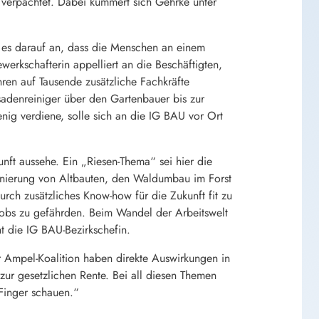
 verpachtet. Dabei kümmert sich Gehrke unter
 es darauf an, dass die Menschen an einem
erkschafterin appelliert an die Beschäftigten,
ren auf Tausende zusätzliche Fachkräfte
sadenreiniger über den Gartenbauer bis zur
enig verdiene, solle sich an die IG BAU vor Ort
unft aussehe. Ein „Riesen-Thema“ sei hier die
nierung von Altbauten, den Waldumbau im Forst
rch zusätzliches Know-how für die Zukunft fit zu
obs zu gefährden. Beim Wandel der Arbeitswelt
t die IG BAU-Bezirkschefin.
r Ampel-Koalition haben direkte Auswirkungen in
ur gesetzlichen Rente. Bei all diesen Themen
Finger schauen.“