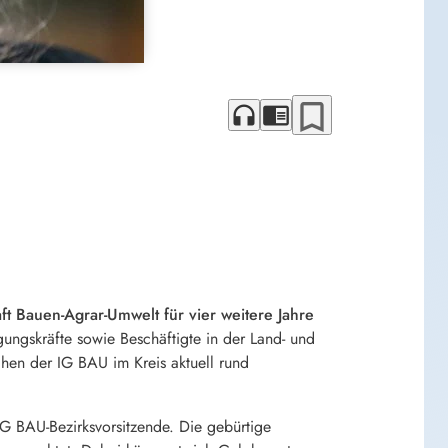
bookmark_border
headphones
chrome_reader_mode
t Bauen-Agrar-Umwelt für vier weitere Jahre
igungskräfte sowie Beschäftigte in der Land- und
hen der IG BAU im Kreis aktuell rund
 IG BAU-Bezirksvorsitzende. Die gebürtige