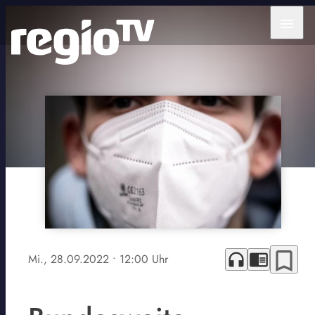
menu
bookmark_border
headphones
chrome_reader_mode
Mi., 28.09.2022
• 12:00 Uhr