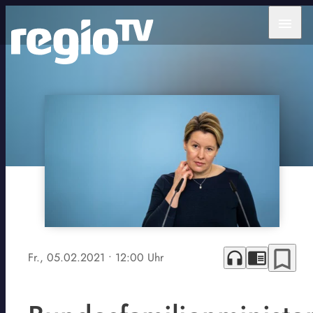
menu
bookmark_border
headphones
chrome_reader_mode
Fr., 05.02.2021
• 12:00 Uhr