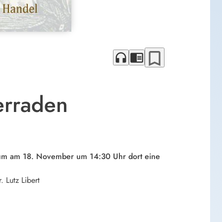
bookmark_border
headphones
chrome_reader_mode
erraden
eum am 18. November um 14:30 Uhr dort eine
 Lutz Libert