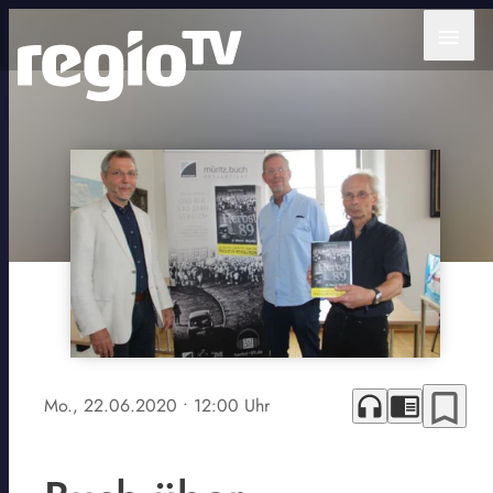
menu
bookmark_border
headphones
chrome_reader_mode
Mo., 22.06.2020
• 12:00 Uhr