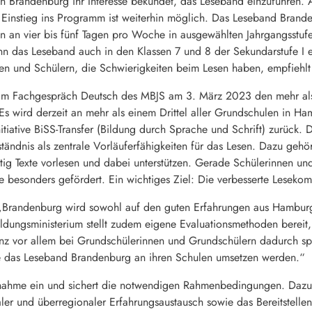
 Brandenburg ihr Interesse bekundet, das Leseband einzuführen. Am
in Einstieg ins Programm ist weiterhin möglich. Das Leseband Bran
en an vier bis fünf Tagen pro Woche in ausgewählten Jahrgangsstuf
ann das Leseband auch in den Klassen 7 und 8 der Sekundarstufe I 
en und Schülern, die Schwierigkeiten beim Lesen haben, empfiehlt
m Fachgespräch Deutsch des MBJS am 3. März 2023 den mehr als
 Es wird derzeit an mehr als einem Drittel aller Grundschulen in H
nitiative BiSS-Transfer (Bildung durch Sprache und Schrift) zurück
ständnis als zentrale Vorläuferfähigkeiten für das Lesen. Dazu gehö
ig Texte vorlesen und dabei unterstützen. Gerade Schülerinnen un
e besonders gefördert. Ein wichtiges Ziel: Die verbesserte Lesekom
: „Brandenburg wird sowohl auf den guten Erfahrungen aus Hambur
dungsministerium stellt zudem eigene Evaluationsmethoden bereit,
enz vor allem bei Grundschülerinnen und Grundschülern dadurch sp
ie das Leseband Brandenburg an ihren Schulen umsetzen werden.“
ilnahme ein und sichert die notwendigen Rahmenbedingungen. Dazu
aler und überregionaler Erfahrungsaustausch sowie das Bereitstell