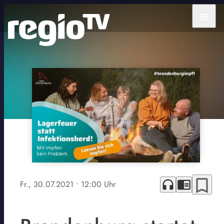
menu
bookmark_border
headphones
chrome_reader_mode
Fr., 30.07.2021
• 12:00 Uhr