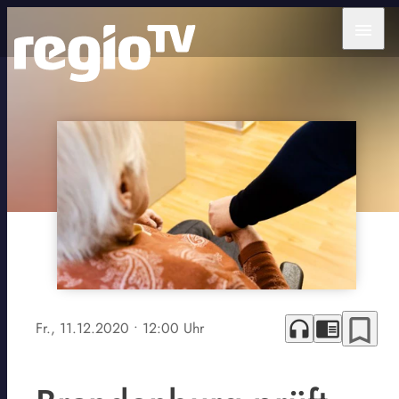
menu
bookmark_border
headphones
chrome_reader_mode
Fr., 11.12.2020
• 12:00 Uhr