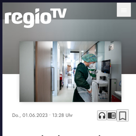
menu
bookmark_border
headphones
chrome_reader_mode
Do., 01.06.2023
• 13:28 Uhr