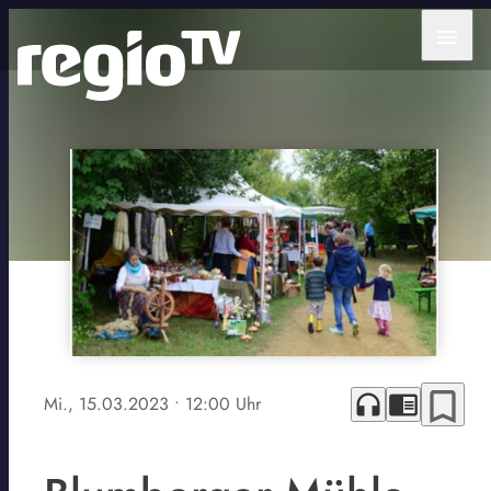
menu
bookmark_border
headphones
chrome_reader_mode
Mi., 15.03.2023
• 12:00 Uhr