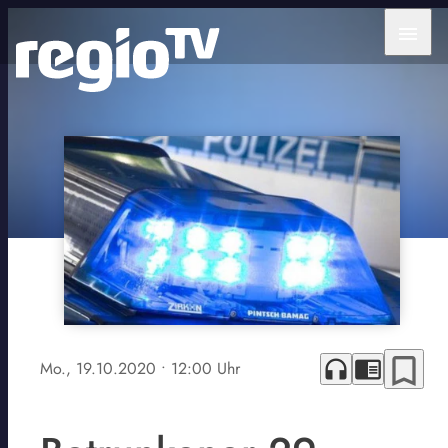
menu
bookmark_border
headphones
chrome_reader_mode
Mo., 19.10.2020
• 12:00 Uhr