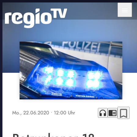
menu
bookmark_border
headphones
chrome_reader_mode
Mo., 22.06.2020
• 12:00 Uhr