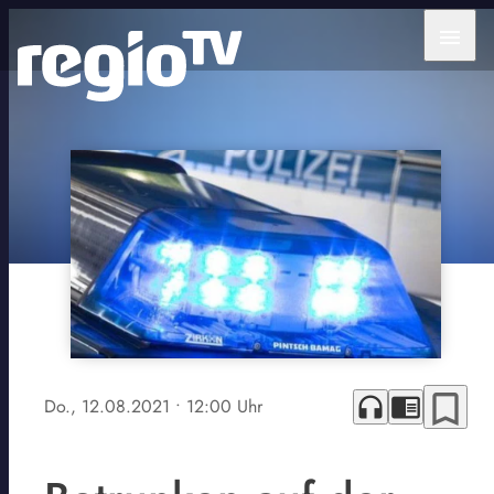
menu
bookmark_border
headphones
chrome_reader_mode
Do., 12.08.2021
• 12:00 Uhr