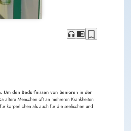
bookmark_border
headphones
chrome_reader_mode
n. Um den Bedürfnissen von Senioren in der
a ältere Menschen oft an mehreren Krankheiten
für körperlichen als auch für die seelischen und