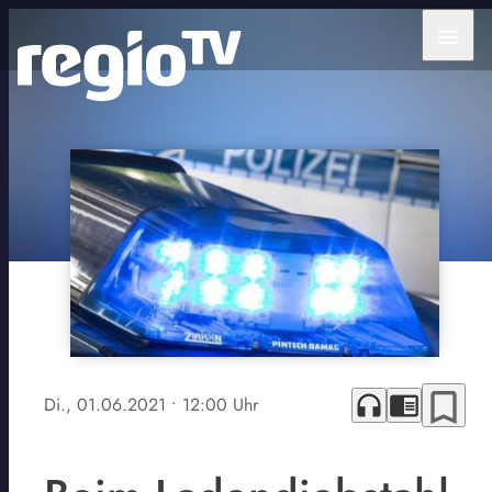
menu
bookmark_border
headphones
chrome_reader_mode
Di., 01.06.2021
• 12:00 Uhr