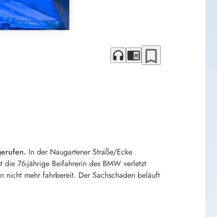
bookmark_border
headphones
chrome_reader_mode
erufen.
In der Naugartener Straße/Ecke
die 76-jährige Beifahrerin des BMW verletzt
n nicht mehr fahrbereit. Der Sachschaden beläuft