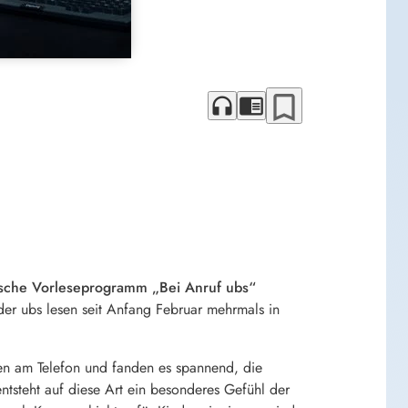
bookmark_border
headphones
chrome_reader_mode
sche Vorleseprogramm „Bei Anruf ubs“
er ubs lesen seit Anfang Februar mehrmals in
hen am Telefon und fanden es spannend, die
ntsteht auf diese Art ein besonderes Gefühl der