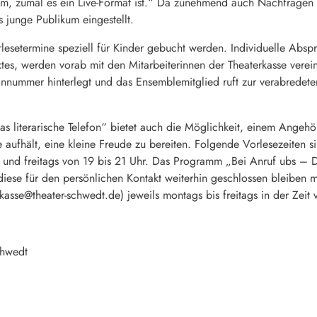
m, zumal es ein Live-Format ist.“ Da zunehmend auch Nachfragen n
s junge Publikum eingestellt.
etermine speziell für Kinder gebucht werden. Individuelle Abspr
tes, werden vorab mit den Mitarbeiterinnen der Theaterkasse verei
nnummer hinterlegt und das Ensemblemitglied ruft zur verabredete
literarische Telefon“ bietet auch die Möglichkeit, einem Angehör
 aufhält, eine kleine Freude zu bereiten. Folgende Vorlesezeiten 
 und freitags von 19 bis 21 Uhr. Das Programm „Bei Anruf ubs – Das
ese für den persönlichen Kontakt weiterhin geschlossen bleiben mus
asse@theater-schwedt.de) jeweils montags bis freitags in der Zeit 
chwedt