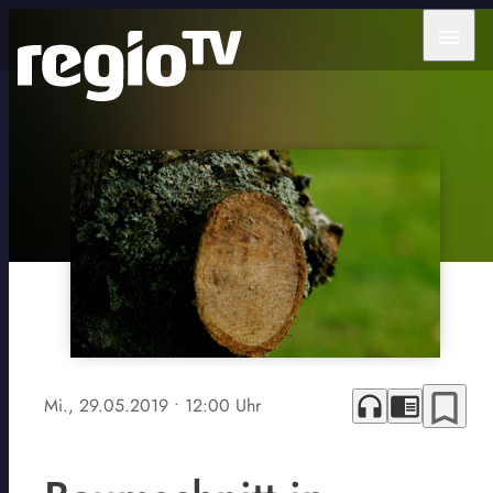
menu
bookmark_border
headphones
chrome_reader_mode
Mi., 29.05.2019
• 12:00 Uhr