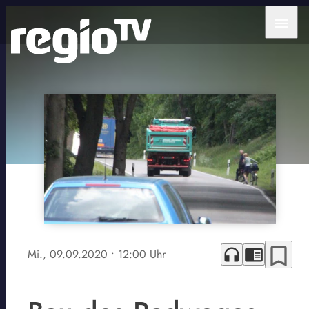
menu
bookmark_border
headphones
chrome_reader_mode
Mi., 09.09.2020
• 12:00 Uhr