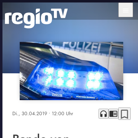
menu
bookmark_border
headphones
chrome_reader_mode
Di., 30.04.2019
• 12:00 Uhr