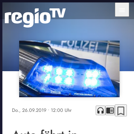
menu
bookmark_border
headphones
chrome_reader_mode
Do., 26.09.2019
• 12:00 Uhr