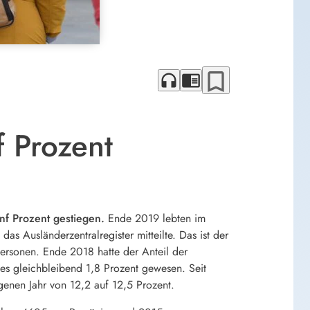
bookmark_border
headphones
chrome_reader_mode
f Prozent
nf Prozent gestiegen.
Ende 2019 lebten im
s Ausländerzentralregister mitteilte. Das ist der
ersonen. Ende 2018 hatte der Anteil der
es gleichbleibend 1,8 Prozent gewesen. Seit
genen Jahr von 12,2 auf 12,5 Prozent.