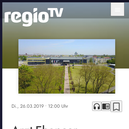
menu
bookmark_border
headphones
chrome_reader_mode
Di., 26.03.2019
• 12:00 Uhr