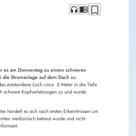
bookmark_border
headphones
chrome_reader_mode
kam es am Donnerstag zu einem schweren
bei die Stromanlage auf dem Dach zu
h das entstandene Loch circa 5 Meter in die Tiefe
ich schwere Kopfverletzungen zu und wurde
r handelt es sich nach ersten Erkenntnissen um
eamten medizinisch betreut wurde und nicht
formiert.