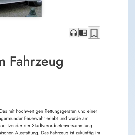
bookmark_border
headphones
chrome_reader_mode
m Fahrzeug
Das mit hochwertigen Rettungsgeräten und einer
r Angermünder Feuerwehr erlebt und wurde am
 Vorsitzender der Stadtverordnetenversammlung
ischen Ausstattung. Das Fahrzeug ist zukünftig im