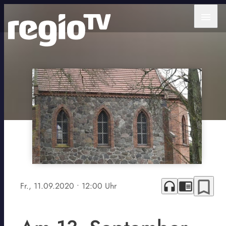
menu
bookmark_border
headphones
chrome_reader_mode
Fr., 11.09.2020
• 12:00 Uhr