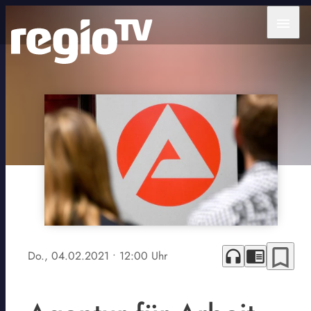
menu
bookmark_border
headphones
chrome_reader_mode
Do., 04.02.2021
• 12:00 Uhr