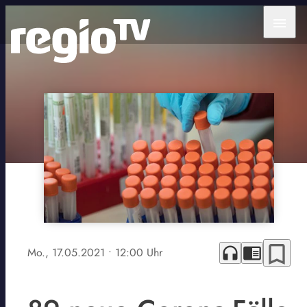
menu
bookmark_border
headphones
chrome_reader_mode
Mo., 17.05.2021
• 12:00 Uhr