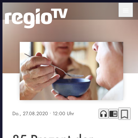
menu
bookmark_border
headphones
chrome_reader_mode
Do., 27.08.2020
• 12:00 Uhr