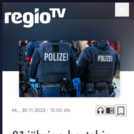
menu
bookmark_border
headphones
chrome_reader_mode
Mi., 30.11.2022
• 12:00 Uhr