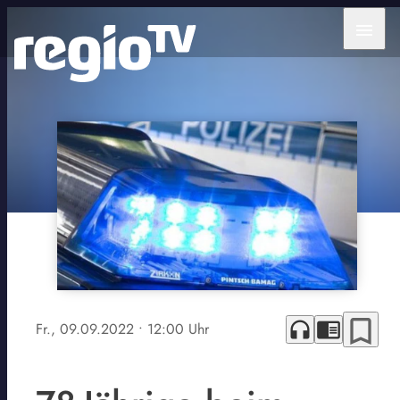
menu
bookmark_border
headphones
chrome_reader_mode
Fr., 09.09.2022
• 12:00 Uhr