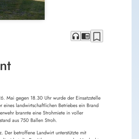
bookmark_border
headphones
chrome_reader_mode
nt
. Mai gegen 18.30 Uhr wurde der Einsatzstelle
 eines landwirtschaftlichen Betriebes ein Brand
rwehr brannte eine Strohmiete in voller
tand aus 750 Ballen Stroh.
 Der betroffene Landwirt unterstützte mit