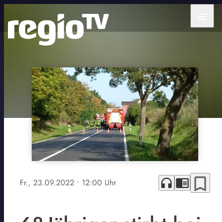
menu
bookmark_border
headphones
chrome_reader_mode
Fr., 23.09.2022
• 12:00 Uhr