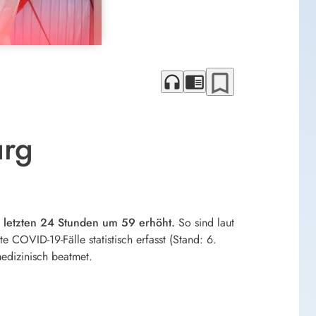
bookmark_border
headphones
chrome_reader_mode
urg
r letzten 24 Stunden um 59 erhöht.
So sind laut
COVID-19-Fälle statistisch erfasst (Stand: 6.
edizinisch beatmet.