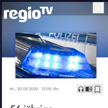
menu
bookmark_border
headphones
chrome_reader_mode
Mi., 20.05.2020
• 12:00 Uhr