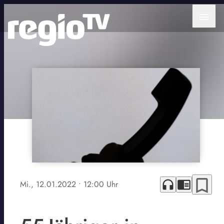
menu
bookmark_border
headphones
chrome_reader_mode
Mi., 12.01.2022
• 12:00 Uhr