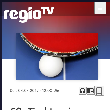
menu
bookmark_border
headphones
chrome_reader_mode
Do., 04.04.2019
• 12:00 Uhr