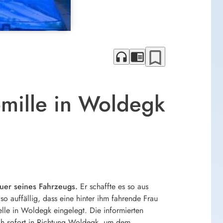
bookmark_border
headphones
chrome_reader_mode
omille in Woldegk
euer seines Fahrzeugs.
Er schaffte es so aus
 auffällig, dass eine hinter ihm fahrende Frau
elle in Woldegk eingelegt. Die informierten
ich sofort in Richtung Woldegk, um dem