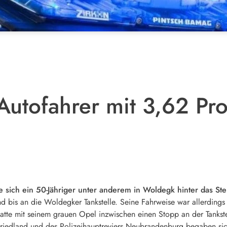
 Autofahrer mit 3,62 Pr
e sich ein 50-Jähriger unter anderem in Woldegk hinter das St
is an die Woldegker Tankstelle. Seine Fahrweise war allerdings so
hatte mit seinem grauen Opel inzwischen einen Stopp an der Tankst
 Friedland und des Polizeihauptreviers Neubrandenburg begaben s