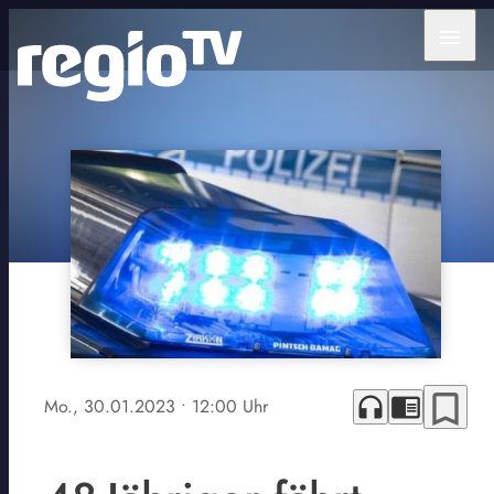
menu
bookmark_border
headphones
chrome_reader_mode
Mo., 30.01.2023
• 12:00 Uhr