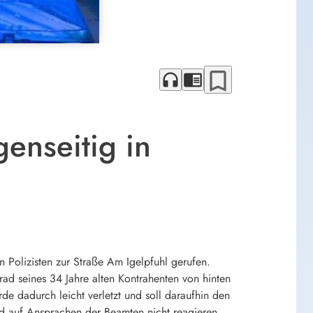
bookmark_border
headphones
chrome_reader_mode
genseitig in
Polizisten zur Straße Am Igelpfuhl gerufen.
rad seines 34 Jahre alten Kontrahenten von hinten
 dadurch leicht verletzt und soll daraufhin den
nd auf Ansprachen der Beamten nicht reagieren