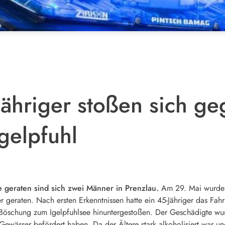
ähriger stoßen sich ge
gelpfuhl
e geraten sind sich zwei Männer in Prenzlau.
Am 29. Mai wurden 
geraten. Nach ersten Erkenntnissen hatte ein 45-Jähriger das Fahr
öschung zum Igelpfuhlsee hinuntergestoßen. Der Geschädigte wurde
Gewässer befördert haben. Da der Ältere stark alkoholisiert war u