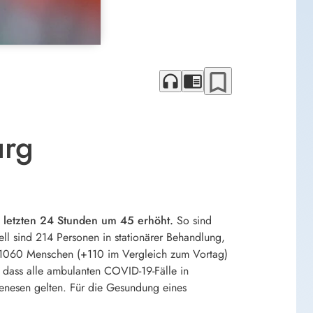
bookmark_border
headphones
chrome_reader_mode
urg
er letzten 24 Stunden um 45 erhöht.
So sind
uell sind 214 Personen in stationärer Behandlung,
a 1060 Menschen (+110 im Vergleich zum Vortag)
 dass alle ambulanten COVID-19-Fälle in
genesen gelten. Für die Gesundung eines