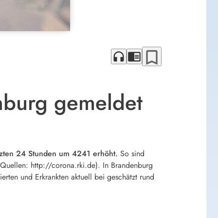
bookmark_border
headphones
chrome_reader_mode
nburg gemeldet
letzten 24 Stunden um 4241 erhöht.
So sind
Quellen: http://corona.rki.de). In Brandenburg
rten und Erkrankten aktuell bei geschätzt rund