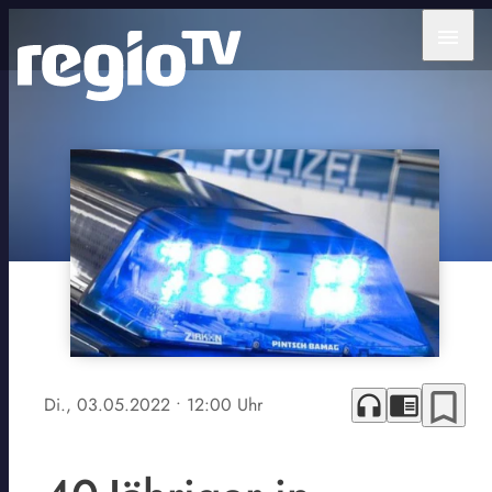
menu
bookmark_border
headphones
chrome_reader_mode
Di., 03.05.2022
• 12:00 Uhr