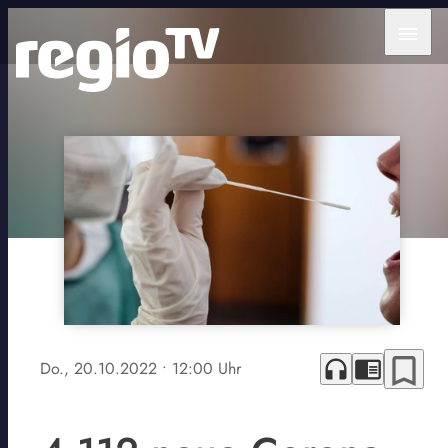
menu
bookmark_border
headphones
chrome_reader_mode
Do., 20.10.2022
• 12:00 Uhr