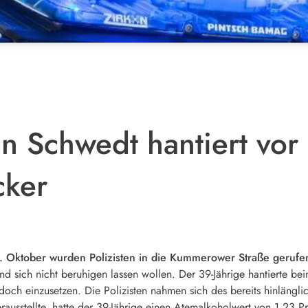
in Schwedt hantiert vor 
cker
Oktober wurden Polizisten in die Kummerower Straße gerufe
 sich nicht beruhigen lassen wollen. Der 39-Jährige hantierte bei
doch einzusetzen. Die Polizisten nahmen sich des bereits hinlängl
rausstellte, hatte der 39-Jährige einen Atemalkoholwert von 1,23 P