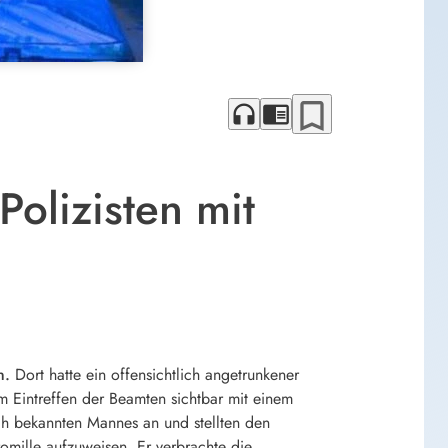
bookmark_border
headphones
chrome_reader_mode
Polizisten mit
n.
Dort hatte ein offensichtlich angetrunkener
m Eintreffen der Beamten sichtbar mit einem
ich bekannten Mannes an und stellten den
romille aufzuweisen. Er verbrachte die